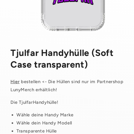
Medien
1
Tjulfar Handyhülle (Soft
in
Modal
Case transparent)
öffnen
Hier
bestellen <- Die Hüllen sind nur im Partnershop
LunyMerch erhältlich!
Die TjulfarHandyhülle!
Wähle deine Handy Marke
Wähle dein Handy Modell
Transparente Hülle